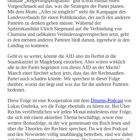
radikale „Regierungsprogramm“ gibt schon einmal einen
Vorgeschmack auf das, was die Strategen der Partei planen.
Mit dem Motto „Alles ist möglich!” steht die Kampagne des
Landesverbands für einen Politikmodus, der auch den anderen
Parteien zu denken geben müsste. Während der
Spitzenkandidat Ulrich Siegmund auf die Verbindung von
Charisma und radikalem Veränderungsversprechen setzt, geht
es den meisten anderen Parteien bloß darum, irgendwie in den
Landtag zu kommen.
Geht es so weiter, könnte die AfD also im Herbst in die
Staatskanzlei in Magdeburg einziehen. Aber wären wirklich
alle in der Partei begeistert von dieser AfD an der Macht?
Manch einer fürchtet schon jetzt, dass das der Rechtsaußen-
Partei auch schaden könnte. Wir sprechen in dieser Folge
darüber, woran das liegt und was das für die anderen Parteien
bedeutet.
Diese Folge ist eine Kooperation mit dem
Dissens-Podcast
von
Lukas Ondreka, wo die Folge ebenfalls zu hören ist. Bei Über
Rechts veröffentlichen wir jeden Monat mindestens eine Folge,
die sich mit einem aktuellen Thema beschäftigt, sowie eine
weitere Bonusfolge, in der wir gemeinsam ein Buch lesen und
über die Theorien der Rechten sprechen. Da wir den Podcast
und den Newsletter völlig unabhängig betreiben, sind wir dabei
auf deine Unterstützung angewiesen. Du kannst uns bereits ab