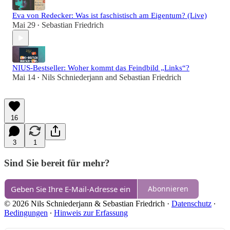
Eva von Redecker: Was ist faschistisch am Eigentum? (Live)
Mai 29
Sebastian Friedrich
•
NIUS-Bestseller: Woher kommt das Feindbild „Links“?
Mai 14
Nils Schniederjann
and
Sebastian Friedrich
•
16
3
1
Sind Sie bereit für mehr?
Abonnieren
© 2026 Nils Schniederjann & Sebastian Friedrich
·
Datenschutz
∙
Bedingungen
∙
Hinweis zur Erfassung