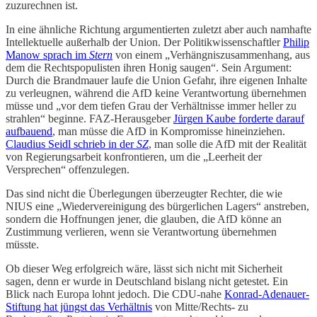
zuzurechnen ist.
In eine ähnliche Richtung argumentierten zuletzt aber auch namhafte
Intellektuelle außerhalb der Union. Der Politikwissenschaftler
Philip
Manow sprach im
Stern
von einem „Verhängniszusammenhang, aus
dem die Rechtspopulisten ihren Honig saugen“. Sein Argument:
Durch die Brandmauer laufe die Union Gefahr, ihre eigenen Inhalte
zu verleugnen, während die AfD keine Verantwortung übernehmen
müsse und „vor dem tiefen Grau der Verhältnisse immer heller zu
strahlen“ beginne. FAZ-Herausgeber
Jürgen Kaube forderte darauf
aufbauend
, man müsse die AfD in Kompromisse hineinziehen.
Claudius Seidl schrieb in der
SZ
, man solle die AfD mit der Realität
von Regierungsarbeit konfrontieren, um die „Leerheit der
Versprechen“ offenzulegen.
Das sind nicht die Überlegungen überzeugter Rechter, die wie
NIUS eine „Wiedervereinigung des bürgerlichen Lagers“ anstreben,
sondern die Hoffnungen jener, die glauben, die AfD könne an
Zustimmung verlieren, wenn sie Verantwortung übernehmen
müsste.
Ob dieser Weg erfolgreich wäre, lässt sich nicht mit Sicherheit
sagen, denn er wurde in Deutschland bislang nicht getestet. Ein
Blick nach Europa lohnt jedoch. Die CDU-nahe
Konrad-Adenauer-
Stiftung hat jüngst das Verhältnis
von Mitte/Rechts- zu