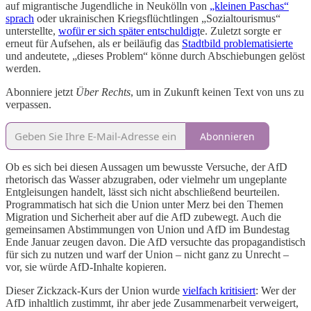
auf migrantische Jugendliche in Neukölln von
„kleinen Paschas“
sprach
oder ukrainischen Kriegsflüchtlingen „Sozialtourismus“
unterstellte,
wofür er sich später entschuldigt
e. Zuletzt sorgte er
erneut für Aufsehen, als er beiläufig das
Stadtbild problematisierte
und andeutete, „dieses Problem“ könne durch Abschiebungen gelöst
werden.
Abonniere jetzt
Über Rechts
, um in Zukunft keinen Text von uns zu
verpassen.
Abonnieren
Ob es sich bei diesen Aussagen um bewusste Versuche, der AfD
rhetorisch das Wasser abzugraben, oder vielmehr um ungeplante
Entgleisungen handelt, lässt sich nicht abschließend beurteilen.
Programmatisch hat sich die Union unter Merz bei den Themen
Migration und Sicherheit aber auf die AfD zubewegt. Auch die
gemeinsamen Abstimmungen von Union und AfD im Bundestag
Ende Januar zeugen davon. Die AfD versuchte das propagandistisch
für sich zu nutzen und warf der Union – nicht ganz zu Unrecht –
vor, sie würde AfD-Inhalte kopieren.
Dieser Zickzack-Kurs der Union wurde
vielfach kritisiert
: Wer der
AfD inhaltlich zustimmt, ihr aber jede Zusammenarbeit verweigert,