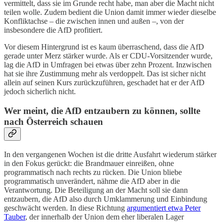
vermittelt, dass sie im Grunde recht habe, man aber die Macht nicht
teilen wolle. Zudem bedient die Union damit immer wieder dieselbe
Konfliktachse – die zwischen innen und außen –, von der
insbesondere die AfD profitiert.
Vor diesem Hintergrund ist es kaum überraschend, dass die AfD
gerade unter Merz stärker wurde. Als er CDU-Vorsitzender wurde,
lag die AfD in Umfragen bei etwas über zehn Prozent. Inzwischen
hat sie ihre Zustimmung mehr als verdoppelt. Das ist sicher nicht
allein auf seinen Kurs zurückzuführen, geschadet hat er der AfD
jedoch sicherlich nicht.
Wer meint, die AfD entzaubern zu können, sollte
nach Österreich schauen
In den vergangenen Wochen ist die dritte Ausfahrt wiederum stärker
in den Fokus gerückt: die Brandmauer einreißen, ohne
programmatisch nach rechts zu rücken. Die Union bliebe
programmatisch unverändert, nähme die AfD aber in die
Verantwortung. Die Beteiligung an der Macht soll sie dann
entzaubern, die AfD also durch Umklammerung und Einbindung
geschwächt werden. In diese Richtung
argumentiert etwa Peter
Tauber
, der innerhalb der Union dem eher liberalen Lager