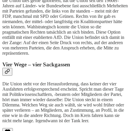
die Union dies gerne ignorieren, hat die Union seit den 1960er-
Jahren auf Länder- wie Bundesebene fast ausschließlich Mehrheiten
mit Parteien gefunden, die links von ihr standen – meist mit der
FDP, manchmal mit SPD oder Grünen. Rechts von ihr gab es
niemanden, der mittel- oder langfristig ein Koalitionspartner hätte
sein können. Wahlstrategisch konnte die Union so die
pragmatischen Rechten tatsächlich an sich binden. Diese Option
entfällt mit einer etablierten AfD. Die Union befindet sich damit in
der Zange: Auf der einen Seite Druck von rechts, auf der anderen
von mehreren Parteien, die den Anspruch erheben, die Mitte zu
repräsentieren.
Vier Wege – vier Sackgassen
Die Union steht vor der Herausforderung, dass keiner der vier
Ausfahrten erfolgversprechend erscheint. Spricht man dieser Tage
mit Politikwissenschaftlern, -beratern oder Mitgliedern der Partei,
hört man immer wieder dasselbe: Die Union steckt in einem
Dilemma. Welchen Weg sie auch wählt, sie wird wohl früher oder
später verlieren – an Mitgliedern, an Zustimmung, an Profil, in die
eine wie in die andere Richtung. Doch im Kreis fahren kann sie
nicht mehr lange. Irgendwann ist der Tank leer.