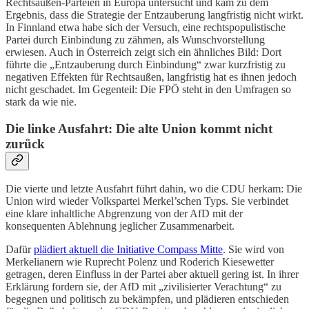
Rechtsaußen-Parteien in Europa untersucht und kam zu dem
Ergebnis, dass die Strategie der Entzauberung langfristig nicht wirkt.
In Finnland etwa habe sich der Versuch, eine rechtspopulistische
Partei durch Einbindung zu zähmen, als Wunschvorstellung
erwiesen. Auch in Österreich zeigt sich ein ähnliches Bild: Dort
führte die „Entzauberung durch Einbindung“ zwar kurzfristig zu
negativen Effekten für Rechtsaußen, langfristig hat es ihnen jedoch
nicht geschadet. Im Gegenteil: Die FPÖ steht in den Umfragen so
stark da wie nie.
Die linke Ausfahrt: Die alte Union kommt nicht
zurück
Die vierte und letzte Ausfahrt führt dahin, wo die CDU herkam: Die
Union wird wieder Volkspartei Merkel’schen Typs. Sie verbindet
eine klare inhaltliche Abgrenzung von der AfD mit der
konsequenten Ablehnung jeglicher Zusammenarbeit.
Dafür
plädiert aktuell die Initiative Compass Mitte
. Sie wird von
Merkelianern wie Ruprecht Polenz und Roderich Kiesewetter
getragen, deren Einfluss in der Partei aber aktuell gering ist. In ihrer
Erklärung fordern sie, der AfD mit „zivilisierter Verachtung“ zu
begegnen und politisch zu bekämpfen, und plädieren entschieden