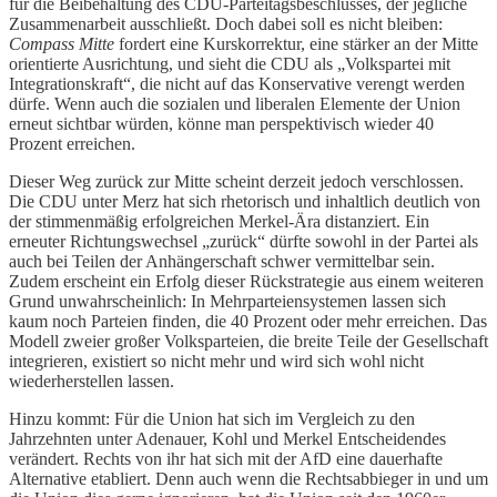
für die Beibehaltung des CDU-Parteitagsbeschlusses, der jegliche
Zusammenarbeit ausschließt. Doch dabei soll es nicht bleiben:
Compass Mitte
fordert eine Kurskorrektur, eine stärker an der Mitte
orientierte Ausrichtung, und sieht die CDU als „Volkspartei mit
Integrationskraft“, die nicht auf das Konservative verengt werden
dürfe. Wenn auch die sozialen und liberalen Elemente der Union
erneut sichtbar würden, könne man perspektivisch wieder 40
Prozent erreichen.
Dieser Weg zurück zur Mitte scheint derzeit jedoch verschlossen.
Die CDU unter Merz hat sich rhetorisch und inhaltlich deutlich von
der stimmenmäßig erfolgreichen Merkel-Ära distanziert. Ein
erneuter Richtungswechsel „zurück“ dürfte sowohl in der Partei als
auch bei Teilen der Anhängerschaft schwer vermittelbar sein.
Zudem erscheint ein Erfolg dieser Rückstrategie aus einem weiteren
Grund unwahrscheinlich: In Mehrparteiensystemen lassen sich
kaum noch Parteien finden, die 40 Prozent oder mehr erreichen. Das
Modell zweier großer Volksparteien, die breite Teile der Gesellschaft
integrieren, existiert so nicht mehr und wird sich wohl nicht
wiederherstellen lassen.
Hinzu kommt: Für die Union hat sich im Vergleich zu den
Jahrzehnten unter Adenauer, Kohl und Merkel Entscheidendes
verändert. Rechts von ihr hat sich mit der AfD eine dauerhafte
Alternative etabliert. Denn auch wenn die Rechtsabbieger in und um