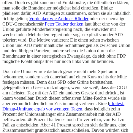
offen. Doch es gibt zunehmend Funktionäre, die öffentlich erklären,
man solle die Brandmauer möglichst bald einreißen. Einige
plädieren dafür, AfD-Anträgen zuzustimmen, sofern sie als inhaltlich
richtig gelten;
Vordenker wie Andreas Rödder
oder der ehemalige
CDU-Generalsekretär
Peter Tauber denken
laut über eine von der
Union geführte Minderheitsregierung nach, die entweder mit
wechselnden Mehrheiten regiert oder sogar explizit von der AfD
toleriert wird. Die Motive variieren: Die einen sehen zwischen
Union und AfD mehr inhaltliche Schnittmengen als zwischen Union
und den übrigen Parteien; andere sehen die Union durch die
Brandmauer in einer strategischen Zwangslage, da sich ohne FDP
mögliche Koalitionspartner nur noch links von ihr befinden.
Doch die Union würde dadurch gerade nicht mehr Spielraum
bekommen, sondern sich dauerhaft auf einen Kurs rechts der Mitte
festlegen müssen. Denn dass SPD oder Grüne bereitstehen,
gelegentlich ein Gesetz mitzutragen, wenn sie weiß, dass die CDU
am nächsten Tag mit der AfD ein anderes Gesetz durchdrückt, ist
kaum vorstellbar. Durch diesen offensiven Mitte-Rechts würde sie
aber vermutlich deutlich an Zustimmung verlieren. Eine I
nfratest-
Dimap-Umfrage ergab vor wenigen Tagen
, dass lediglich zehn
Prozent der Unionsanhänger eine Zusammenarbeit mit der AfD
befürworten. 46 Prozent halten es noch für vertretbar, von Fall zu
Fall zu entscheiden. Aber 41 Prozent sprechen sich dafür aus, eine
Zusammenarbeit grundsätzlich auszuschließen. Davon würden sich