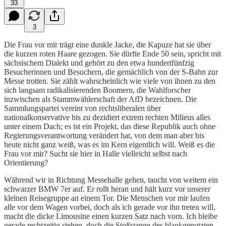
33
3
Die Frau vor mir trägt eine dunkle Jacke, die Kapuze hat sie über
die kurzen roten Haare gezogen. Sie dürfte Ende 50 sein, spricht mit
sächsischem Dialekt und gehört zu den etwa hundertfünfzig
Besucherinnen und Besuchern, die gemächlich von der S-Bahn zur
Messe trotten. Sie zählt wahrscheinlich wie viele von ihnen zu den
sich langsam radikalisierenden Boomern, die Wahlforscher
inzwischen als Stammwählerschaft der AfD bezeichnen. Die
Sammlungspartei vereint von rechtsliberalen über
nationalkonservative bis zu dezidiert extrem rechten Milieus alles
unter einem Dach; es ist ein Projekt, das diese Republik auch ohne
Regierungsverantwortung verändert hat, von dem man aber bis
heute nicht ganz weiß, was es im Kern eigentlich will. Weiß es die
Frau vor mir? Sucht sie hier in Halle vielleicht selbst nach
Orientierung?
Während wir in Richtung Messehalle gehen, taucht von weitem ein
schwarzer BMW 7er auf. Er rollt heran und hält kurz vor unserer
kleinen Reisegruppe an einem Tor. Die Menschen vor mir laufen
alle vor dem Wagen vorbei, doch als ich gerade vor ihn treten will,
macht die dicke Limousine einen kurzen Satz nach vorn. Ich bleibe
gerade rechtzeitig stehen, doch die Stoßstange des blankgeputzten