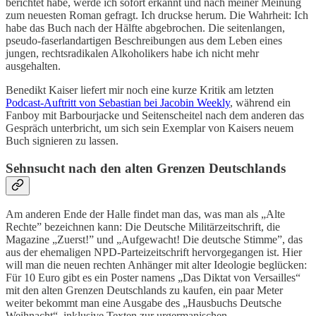
berichtet habe, werde ich sofort erkannt und nach meiner Meinung
zum neuesten Roman gefragt. Ich druckse herum. Die Wahrheit: Ich
habe das Buch nach der Hälfte abgebrochen. Die seitenlangen,
pseudo-faserlandartigen Beschreibungen aus dem Leben eines
jungen, rechtsradikalen Alkoholikers habe ich nicht mehr
ausgehalten.
Benedikt Kaiser liefert mir noch eine kurze Kritik am letzten
Podcast-Auftritt von Sebastian bei Jacobin Weekly
, während ein
Fanboy mit Barbourjacke und Seitenscheitel nach dem anderen das
Gespräch unterbricht, um sich sein Exemplar von Kaisers neuem
Buch signieren zu lassen.
Sehnsucht nach den alten Grenzen Deutschlands
Am anderen Ende der Halle findet man das, was man als „Alte
Rechte” bezeichnen kann: Die Deutsche Militärzeitschrift, die
Magazine „Zuerst!” und „Aufgewacht! Die deutsche Stimme”, das
aus der ehemaligen NPD-Parteizeitschrift hervorgegangen ist. Hier
will man die neuen rechten Anhänger mit alter Ideologie beglücken:
Für 10 Euro gibt es ein Poster namens „Das Diktat von Versailles“
mit den alten Grenzen Deutschlands zu kaufen, ein paar Meter
weiter bekommt man eine Ausgabe des „Hausbuchs Deutsche
Weihnacht“, inklusive Texten zur urgermanischen