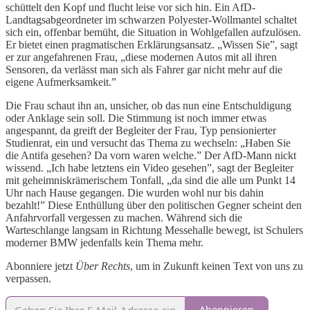
schüttelt den Kopf und flucht leise vor sich hin. Ein AfD-
Landtagsabgeordneter im schwarzen Polyester-Wollmantel schaltet
sich ein, offenbar bemüht, die Situation in Wohlgefallen aufzulösen.
Er bietet einen pragmatischen Erklärungsansatz. „Wissen Sie”, sagt
er zur angefahrenen Frau, „diese modernen Autos mit all ihren
Sensoren, da verlässt man sich als Fahrer gar nicht mehr auf die
eigene Aufmerksamkeit.”
Die Frau schaut ihn an, unsicher, ob das nun eine Entschuldigung
oder Anklage sein soll. Die Stimmung ist noch immer etwas
angespannt, da greift der Begleiter der Frau, Typ pensionierter
Studienrat, ein und versucht das Thema zu wechseln: „Haben Sie
die Antifa gesehen? Da vorn waren welche.” Der AfD-Mann nickt
wissend. „Ich habe letztens ein Video gesehen”, sagt der Begleiter
mit geheimniskrämerischem Tonfall, „da sind die alle um Punkt 14
Uhr nach Hause gegangen. Die wurden wohl nur bis dahin
bezahlt!” Diese Enthüllung über den politischen Gegner scheint den
Anfahrvorfall vergessen zu machen. Während sich die
Warteschlange langsam in Richtung Messehalle bewegt, ist Schulers
moderner BMW jedenfalls kein Thema mehr.
Abonniere jetzt
Über Rechts
, um in Zukunft keinen Text von uns zu
verpassen.
Abonnieren