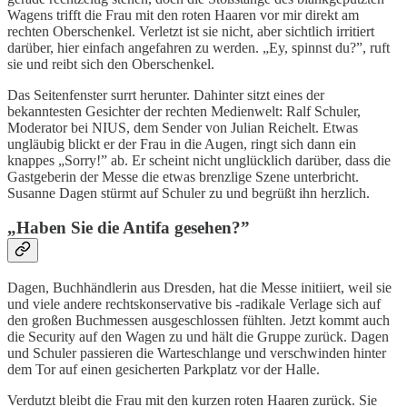
Wagens trifft die Frau mit den roten Haaren vor mir direkt am
rechten Oberschenkel. Verletzt ist sie nicht, aber sichtlich irritiert
darüber, hier einfach angefahren zu werden. „Ey, spinnst du?”, ruft
sie und reibt sich den Oberschenkel.
Das Seitenfenster surrt herunter. Dahinter sitzt eines der
bekanntesten Gesichter der rechten Medienwelt: Ralf Schuler,
Moderator bei NIUS, dem Sender von Julian Reichelt. Etwas
ungläubig blickt er der Frau in die Augen, ringt sich dann ein
knappes „Sorry!” ab. Er scheint nicht unglücklich darüber, dass die
Gastgeberin der Messe die etwas brenzlige Szene unterbricht.
Susanne Dagen stürmt auf Schuler zu und begrüßt ihn herzlich.
„
Haben Sie die Antifa gesehen?
”
Dagen, Buchhändlerin aus Dresden, hat die Messe initiiert, weil sie
und viele andere rechtskonservative bis -radikale Verlage sich auf
den großen Buchmessen ausgeschlossen fühlten. Jetzt kommt auch
die Security auf den Wagen zu und hält die Gruppe zurück. Dagen
und Schuler passieren die Warteschlange und verschwinden hinter
dem Tor auf einen gesicherten Parkplatz vor der Halle.
Verdutzt bleibt die Frau mit den kurzen roten Haaren zurück. Sie